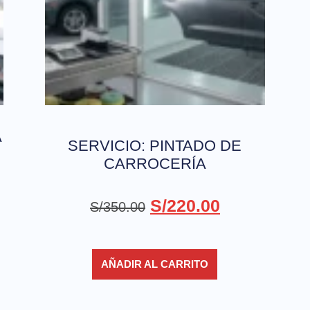
A
SERVICIO: PINTADO DE
CARROCERÍA
S/
220.00
S/
350.00
AÑADIR AL CARRITO