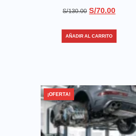
S/
70.00
S/
130.00
AÑADIR AL CARRITO
¡OFERTA!